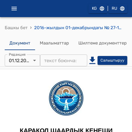
|
KG
RU
›
Башкы бет
2016-жылдын 01-декабрындагы № 27-11/18 ""№10 бала-бакчасынын санитардык түйүнүн куруу жана кир жуучу жайды оңдоо" долбоору боюнча дем берүүчү грантты каржылашууга акча каражатын бөлүп берүү жөнүндө" токтому
Документ
Маалыматтар
Шилтеме документтер
Редакция
01.12.2016
Салыштыруу