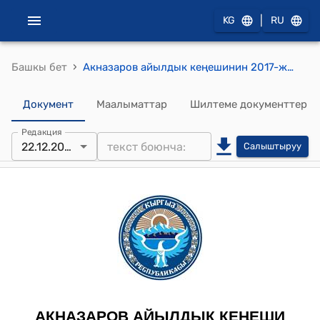
|
KG
RU
›
Башкы бет
Акназаров айылдык кеңешинин 2017-жылдын 22-декабрындагы № 6 “Акназаров айылдык кеңешинин 2017-жылдын 21-апрелиндеги № 16 токтомуна өзгөртүү киргизүү жөнүндө.” токтому
Документ
Маалыматтар
Шилтеме документтер
Редакция
22.12.2017
Салыштыруу