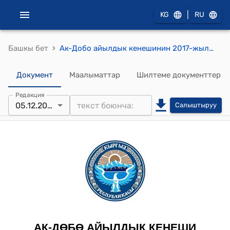
|
KG
RU
›
Башкы бет
Ак-Добо айылдык кенешинин 2017-жылдын 5-декабрындагы № 69 "«КРнын финансы министирлигинен келген (средства передаваемое) 600000 сом акча каражатын болуштуруу жонундо» токтому
Документ
Маалыматтар
Шилтеме документтер
Редакция
05.12.2017
Салыштыруу