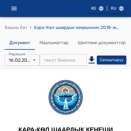
|
KG
RU
›
Башкы бет
Кара-Көл шаардык кеңешинин 2018-жылдын 16-февралындагы № 71/14-7 «Кара-Көл шаардык кеңешинин 18.01.2018-жылдагы № 62/13-7 токтому менен бекитилген Кара-Көл шаардык кеңешинин 2018 -жылга карата иш планына өзгөртүү киргизүү жөнүндө» токтому
Документ
Маалыматтар
Шилтеме документтер
Редакция
16.02.2018
Салыштыруу