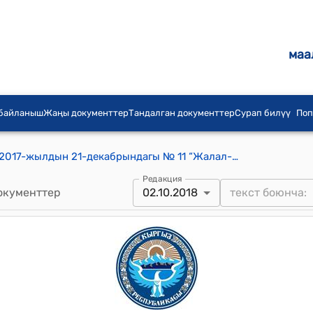
маа
 байланыш
Жаңы документтер
Тандалган документтер
Сурап билүү
Поп
Жалал-Абад шаардык кеңешинин 2017-жылдын 21-декабрындагы № 11 “Жалал-Абад шаарынын Ю.Абдрахманов,8 дарегинде жайгашкан мурдагы жашылча-жемиштерди кайра иштетүүчү жана консервалоочу комбинатына караштуу жер тилкеси жөнүндө“ токтому
Редакция
окументтер
02.10.2018