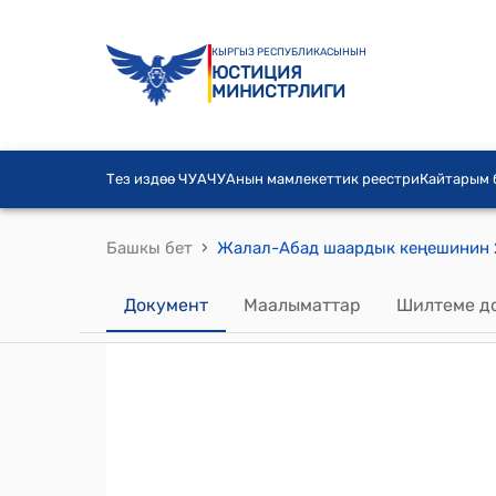
КЫРГЫЗ РЕСПУБЛИКАСЫНЫН
ЮСТИЦИЯ
МИНИСТРЛИГИ
Тез издөө ЧУА
ЧУАнын мамлекеттик реестри
Кайтарым
›
Башкы бет
Документ
Маалыматтар
Шилтеме д