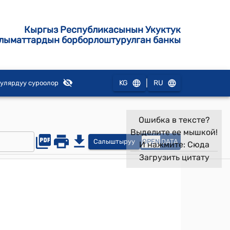
Кыргыз Республикасынын Укуктук
лыматтардын борборлоштурулган банкы
|
KG
RU
улярдуу суроолор
Ошибка в тексте?
Выделите ее мышкой!
Салыштыруу
OPEN
DATA
И нажмите:
Сюда
Загрузить цитату