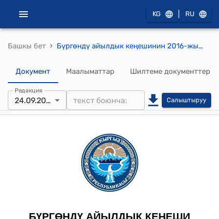
|
KG
RU
›
Башкы бет
Бүргөндү айылдык кеңешинин 2016-жылдын 24-сентябрындагы №2 “Намаздык-Ата жайыт бирикмесине 1 айлык мөөнөткө кайтарымдуу түрдө (карызга) 55 000(Элүү беш миң) сом акча каражатын жаыратып берүү жөнүндө” токтому
Документ
Маалыматтар
Шилтеме документтер
Редакция
24.09.2016
Салыштыруу