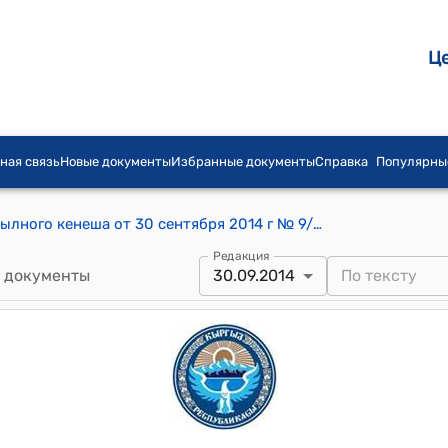
Ц
ная связь
Новые документы
Избранные документы
Справка
Популярны
Постановление Красновосточного айылного кенеша от 30 сентября 2014 г № 9/2 "Об увеличении тарифов на перевозку пассажиров по сельским маршрутам"
Редакция
 документы
30.09.2014