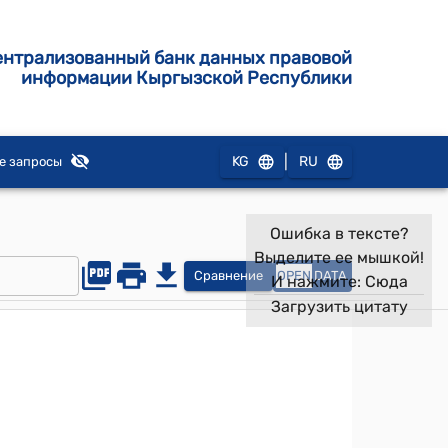
ентрализованный банк данных правовой
информации Кыргызской Республики
|
KG
RU
е запросы
Ошибка в тексте?
Выделите ее мышкой!
Сравнение
OPEN
DATA
И нажмите:
Сюда
Загрузить цитату