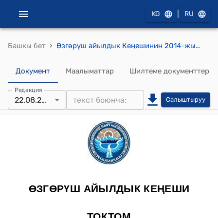
|
KG
RU
›
Башкы бет
Өзгөрүш айылдык Кеңешинин 2014-жылдын 22-августундагы № 1 "Өзгөрүш айыл аймагынын 2014-жылга каралган Бюджеттик каражаттарынын кварталдан кварталга жылдырып берүү жөнүндө" токтому
Документ
Маалыматтар
Шилтеме документтер
Редакция
22.08.2014
Салыштыруу