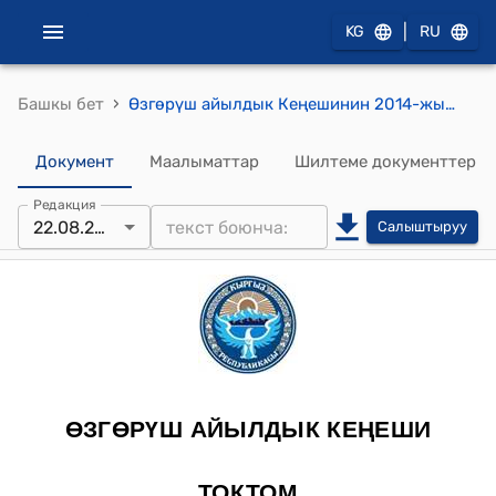
|
KG
RU
›
Башкы бет
Өзгөрүш айылдык Кеңешинин 2014-жылдын 22-августундагы № 3 "Өзгөрүш айылдык Кеңешинин 2014-жылдын 22-августундагы болуп өткөн 7-сессияда депутаттардын сунушу менен У.Акынбеков жана Кашка-Жол орто мектептерине котельный куруу жана шашке тамагына жана ошондой эле ашпозчулардын маянасына акча каражатын бөлүпберүү боюнча Өзгөрүш айылдык Кенеши" токтому
Документ
Маалыматтар
Шилтеме документтер
Редакция
22.08.2014
Салыштыруу