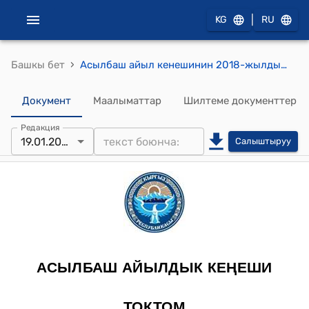
|
KG
RU
›
Башкы бет
Асылбаш айыл кенешинин 2018-жылдын 19-январындагы № 2 «Автоунаа боюнча» токтому
Документ
Маалыматтар
Шилтеме документтер
Редакция
19.01.2018
Салыштыруу