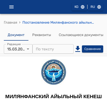
|
KG
RU
›
Главная
Постановление Милянфанского айыльного Кенеша от 15 марта 2018 г № 7/2-27 "Об утверждении Плана социально-экономического развития Милянфанского айылного аймака на 2018 год"
Документ
Реквизиты
Ссылающиеся документы
Редакция
15.03.2018
Сравнение