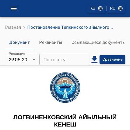
|
KG
RU
›
Главная
Постановление Тепкинского айылного кенеша от 29 мая 2018 г № 1 «Об утверждении Устава местного сообщества Тепкинского айылного аймака»
Документ
Реквизиты
Ссылающиеся документы
Редакция
29.05.2018
Сравнение