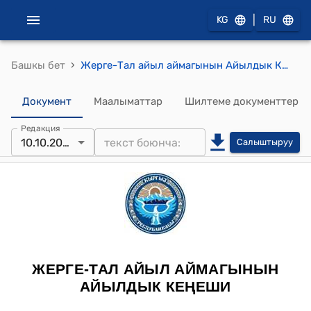
|
KG
RU
›
Башкы бет
Жерге-Тал айыл аймагынын Айылдык Кеңешинин 2015-жылдын 10-октябрындагы № 2 "Айыл өкмөтүнүн 2015-жылга каралып бекитилген бюджетные өзгөртүүлөрдү киргизүү жөнүндө" токтому
Документ
Маалыматтар
Шилтеме документтер
Редакция
10.10.2015
Салыштыруу