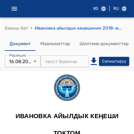
|
KG
RU
›
Башкы бет
Ивановка айылдык кеңешинин 2018-жылдын 16-августундагы № 43/XII-28 «Ивановка айылынын борборун калыбына келтирүү боюнча башкы планын бекитүү жөнүндө» токтому
Документ
Маалыматтар
Шилтеме документтер
Редакция
16.08.2018
Салыштыруу