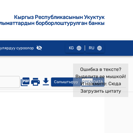
Кыргыз Республикасынын Укуктук
лыматтардын борборлоштурулган банкы
|
KG
RU
улярдуу суроолор
Ошибка в тексте?
Выделите ее мышкой!
Салыштыруу
OPEN
DATA
И нажмите:
Сюда
Загрузить цитату