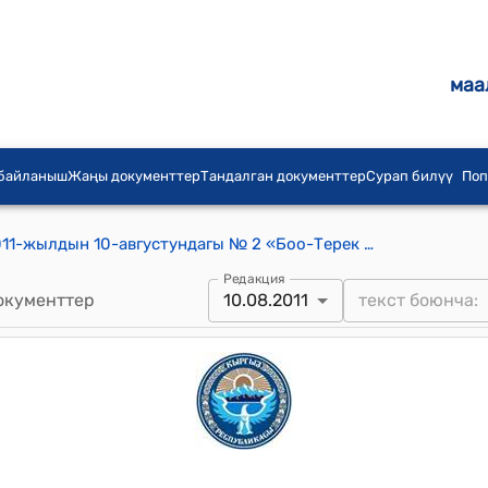
маа
 байланыш
Жаңы документтер
Тандалган документтер
Сурап билүү
Поп
Боо-Терек айылдык кеңешинин 2011-жылдын 10-августундагы № 2 «Боо-Терек айылдык округундагы 30 тонналык таразаны, 2 даана суу насосун жана 1 даана трансформатордук подстанцияны айылдык округдун айыл өкмотүнүн балансына кабыл алуу жөнүндө» токтому
Редакция
окументтер
10.08.2011