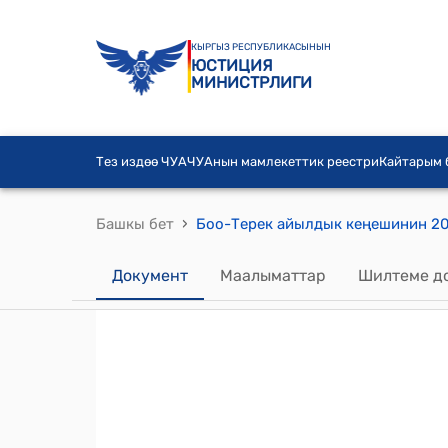
КЫРГЫЗ РЕСПУБЛИКАСЫНЫН
ЮСТИЦИЯ
МИНИСТРЛИГИ
Тез издөө ЧУА
ЧУАнын мамлекеттик реестри
Кайтарым
›
Башкы бет
Документ
Маалыматтар
Шилтеме д