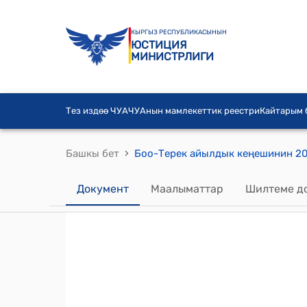
КЫРГЫЗ РЕСПУБЛИКАСЫНЫН
ЮСТИЦИЯ
МИНИСТРЛИГИ
Тез издөө ЧУА
ЧУАнын мамлекеттик реестри
Кайтарым
›
Башкы бет
Документ
Маалыматтар
Шилтеме д