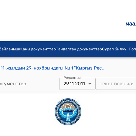
маа
 байланыш
Жаңы документтер
Тандалган документтер
Сурап билүү
Поп
Боо-Терек айылдык кеңешинин 2011-жылдын 29-ноябрындагы № 1 "Кыргыз Республикасынын Президентинин Фондусунан Боо-Терек айылдык округуна багытталып келген 500 (беш жүз) миң сом акчага, Боо-Терек айылындагы Чубак Сатаев көчөсүндөгү үй № ____ дареги боюнча дүкөндүн артындагы «күрөш» спорт-залынын түштүк-батыш жагындагы бөлүгүн тренажорный зал үчүн, Боо-Терек айылдык округунун муниципалдык менчигине сатып алуу жөнүндө" токтому
Редакция
окументтер
29.11.2011