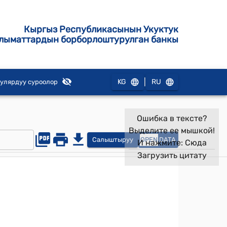
Кыргыз Республикасынын Укуктук
лыматтардын борборлоштурулган банкы
|
KG
RU
улярдуу суроолор
Ошибка в тексте?
Выделите ее мышкой!
Салыштыруу
OPEN
DATA
И нажмите:
Сюда
Загрузить цитату