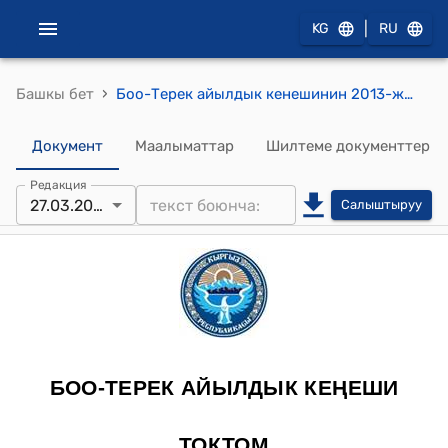
|
KG
RU
›
Башкы бет
Боо-Терек айылдык кенешинин 2013-жылдын 27-мартындагы № 1 "Боо-Терек айылынын жанындагы жайыт жерлерди жашылдандыруу, көрктөндүрүү үчүн берүүгө тыюу салуу жөнүндө" токтому
Документ
Маалыматтар
Шилтеме документтер
Редакция
27.03.2013
Салыштыруу