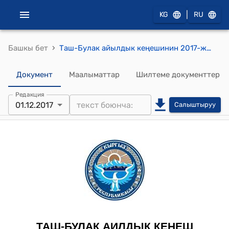
|
KG
RU
›
Башкы бет
Таш-Булак айылдык кеңешинин 2017-жылдын 1-декабрындагы №07 “Айым-Арал айылынын көчөсүнө Эргашев Кадиржандын атын коюу жөнүндө” токтому
Документ
Маалыматтар
Шилтеме документтер
Редакция
01.12.2017
Салыштыруу