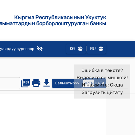
Кыргыз Республикасынын Укуктук
лыматтардын борборлоштурулган банкы
|
KG
RU
улярдуу суроолор
Ошибка в тексте?
Выделите ее мышкой!
Салыштыруу
OPEN
DATA
И нажмите:
Сюда
Загрузить цитату