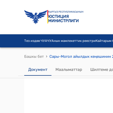
КЫРГЫЗ РЕСПУБЛИКАСЫНЫН
ЮСТИЦИЯ
МИНИСТРЛИГИ
Тез издөө ЧУА
ЧУАнын мамлекеттик реестри
Кайтарым
›
Башкы бет
Документ
Маалыматтар
Шилтеме д