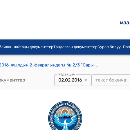
маа
 байланыш
Жаңы документтер
Тандалган документтер
Сурап билүү
Поп
Сары-Могол айылдык кеңешинин 2016-жылдын 2-февралындагы № 2/3 "Сары-Могол айыл өкмөтүнүн башчысы А.Курмушуевдин жан жер адиси А.Абдыкадыровдун баяндамасынын негизинде айылдык Кеңештин депутаттары талкуулап төмөнкүчө" токтому
Редакция
окументтер
02.02.2016