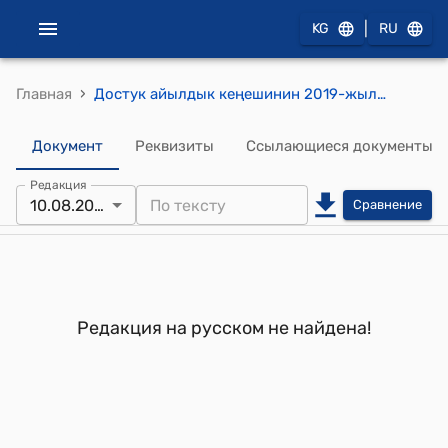
|
KG
RU
›
Главная
Достук айылдык кеңешинин 2019-жылдын 10-августундагы № 5 "Айыл өкмөтүнө видио байкоо орнотууга, бирдиктүү терезе ачууга каражат ажыратуу жөнүндө" токтому
Документ
Реквизиты
Ссылающиеся документы
Редакция
10.08.2019
Сравнение
Редакция на русском не найдена!