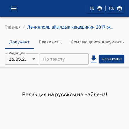
|
KG
RU
›
Главная
Ленинполь айылдык кеңешинин 2017-жылдын 26-майындагы № 41 "Бакай-Ата айыл өкмөтүнүн тургуну А.Ташыбековдун кайрылуусун кароо жөнүндө"токтому
Документ
Реквизиты
Ссылающиеся документы
Редакция
26.05.2017
Сравнение
Редакция на русском не найдена!