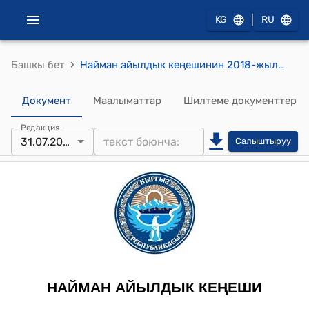
|
KG
RU
›
Башкы бет
Найман айылдык кеңешинин 2018-жылдын 31-июлундагы № X-4 "ЖЧК «Нур Телеком» менен Найман айыл окмотунун жайыт комитетинин ортосунда тузулгон эки тараптуу келишимди бекитуу жонундо" токтому
Документ
Маалыматтар
Шилтеме документтер
Редакция
31.07.2018
Салыштыруу