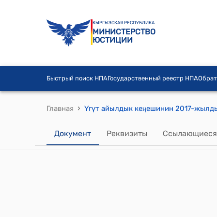
КЫРГЫЗСКАЯ РЕСПУБЛИКА
МИНИСТЕРСТВО
ЮСТИЦИИ
Быстрый поиск НПА
Государственный реестр НПА
Обрат
›
Главная
Документ
Реквизиты
Ссылающиеся