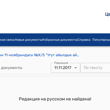
Ц
ная связь
Новые документы
Избранные документы
Справка
Популярны
Үгүт айылдык кеӊешинин 2017-жылдын 11-ноябрындагы №Х/5 "Үгүт айылдык аймагынын жайыт комитетинин 2017-жылдагы аткарган ишин кароо жөнүндө" токтому
Редакция
 документы
11.11.2017
Редакция на русском не найдена!