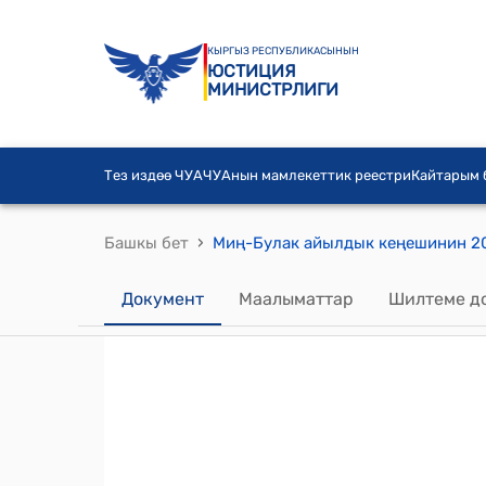
КЫРГЫЗ РЕСПУБЛИКАСЫНЫН
ЮСТИЦИЯ
МИНИСТРЛИГИ
Тез издөө ЧУА
ЧУАнын мамлекеттик реестри
Кайтарым
›
Башкы бет
Документ
Маалыматтар
Шилтеме д