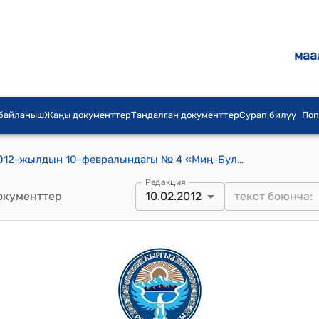
маа
 байланыш
Жаңы документтер
Тандалган документтер
Сурап билүү
Поп
Миң-Булак айылдык кеңешинин 2012-жылдын 10-февралындагы № 4 «Миң-Булак айылдык округдук кеңешинин 2012-жылга иш планын бекитүү жөнүндө» токтому
Редакция
окументтер
10.02.2012