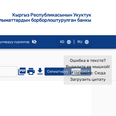
Кыргыз Республикасынын Укуктук
лыматтардын борборлоштурулган банкы
|
KG
RU
улярдуу суроолор
Ошибка в тексте?
Выделите ее мышкой!
Салыштыруу
OPEN
DATA
И нажмите:
Сюда
Загрузить цитату