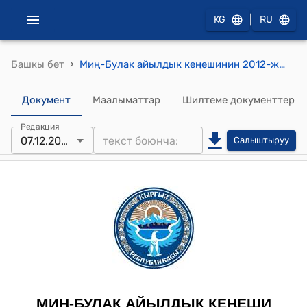
|
KG
RU
›
Башкы бет
Миң-Булак айылдык кеңешинин 2012-жылдын 7-декабрындагы № 1 «Айылдык аймактык кеңешинин төрагасын жана орун басарын шайлоо жөнүндө» токтому
Документ
Маалыматтар
Шилтеме документтер
Редакция
07.12.2012
Салыштыруу