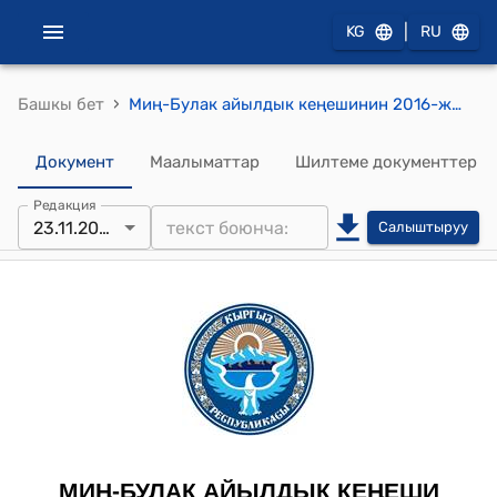
|
KG
RU
›
Башкы бет
Миң-Булак айылдык кеңешинин 2016-жылдын 23-ноябрындагы № 1 “Миң-Булак айыл өкмөтүнүн бюджетинен акча каражатын жылдыруу жөнүндө”токтому
Документ
Маалыматтар
Шилтеме документтер
Редакция
23.11.2016
Салыштыруу