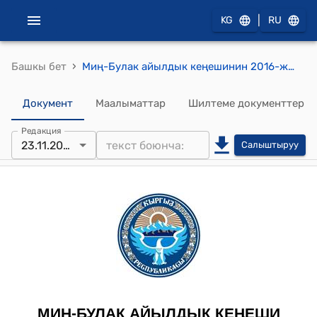
|
KG
RU
›
Башкы бет
Миң-Булак айылдык кеңешинин 2016-жылдын 23-ноябрындагы № 3 “Кичи футбол аянтчасына футбол ойноого тарифти бекитүү жөнүндө” токтому
Документ
Маалыматтар
Шилтеме документтер
Редакция
23.11.2016
Салыштыруу