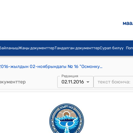
маа
 байланыш
Жаңы документтер
Тандалган документтер
Сурап билүү
Поп
Осмонкулов айылдык кеңешинин 2016-жылдын 02-ноябрындагы № 16 "Осмонкулов айылдык аймагына Талас районунун өнүктүрүү фондунан кичи футболдук аянтча курууга долбоор жазууга макулдук берүү жөнүндө" токтому
Редакция
окументтер
02.11.2016