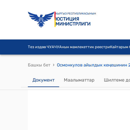
КЫРГЫЗ РЕСПУБЛИКАСЫНЫН
ЮСТИЦИЯ
МИНИСТРЛИГИ
Тез издөө ЧУА
ЧУАнын мамлекеттик реестри
Кайтарым
›
Башкы бет
Документ
Маалыматтар
Шилтеме д