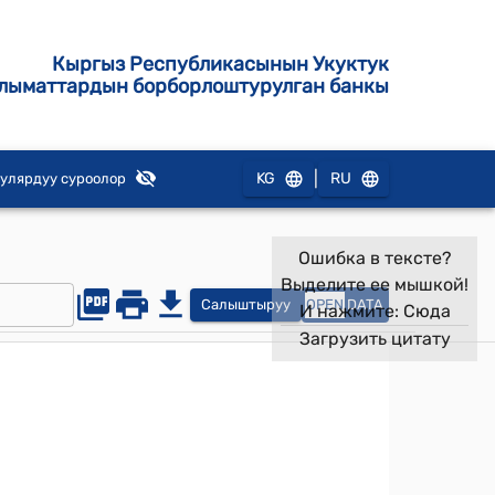
Кыргыз Республикасынын Укуктук
лыматтардын борборлоштурулган банкы
|
KG
RU
улярдуу суроолор
Ошибка в тексте?
Выделите ее мышкой!
Салыштыруу
OPEN
DATA
И нажмите:
Сюда
Загрузить цитату