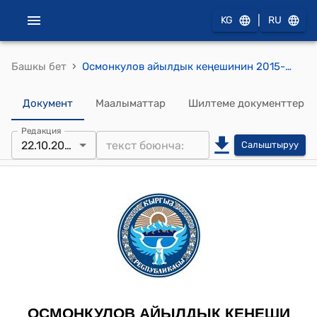
|
KG
RU
›
Башкы бет
Осмонкулов айылдык кеңешинин 2015-жылдын 22-октябрындагы № 9 "Жумаев Азамат Казаковичке Осмонкулов айылдык аймагынын " Ардактуу атуулу " наамы ыйгаруу жөнүндө" токтому
Документ
Маалыматтар
Шилтеме документтер
Редакция
22.10.2015
Салыштыруу