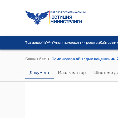
КЫРГЫЗ РЕСПУБЛИКАСЫНЫН
ЮСТИЦИЯ
МИНИСТРЛИГИ
Тез издөө ЧУА
ЧУАнын мамлекеттик реестри
Кайтарым
›
Башкы бет
Документ
Маалыматтар
Шилтеме д