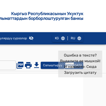
Кыргыз Республикасынын Укуктук
лыматтардын борборлоштурулган банкы
|
KG
RU
улярдуу суроолор
Ошибка в тексте?
Выделите ее мышкой!
Салыштыруу
OPEN
DATA
И нажмите:
Сюда
Загрузить цитату