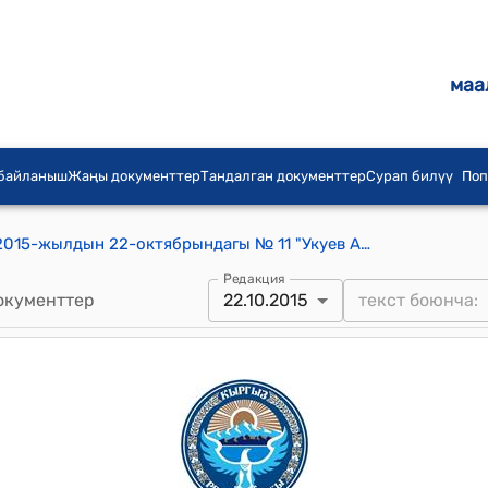
маа
 байланыш
Жаңы документтер
Тандалган документтер
Сурап билүү
Поп
Осмонкулов айылдык кеңешинин 2015-жылдын 22-октябрындагы № 11 "Укуев Анарбек Асаматовичке Осмонкулов айылдык аймагынын "Ардактуу атуулу" наамы ыйгаруу жөнүндө"
Редакция
окументтер
22.10.2015