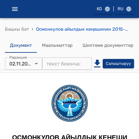
|
KG
RU
›
Башкы бет
Осмонкулов айылдык кеңешинин 2015-жылдын 2-ноябрындагы № 13 "Момбеков Бектурсун Жылдызовичке Осмонкулов айылдык аймагынын" Ардактуу атуулу " наамы ыйгаруу жөнүндө" токтому
Документ
Маалыматтар
Шилтеме документтер
Редакция
02.11.2015
Салыштыруу