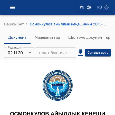
|
KG
RU
›
Башкы бет
Осмонкулов айылдык кеңешинин 2015-жылдын 2-ноябрындагы № 17 "Талдыбулак айылындагы балдар бакчасы жана спорт комплекси жайгашкан имараттын чатырын жаңыртуу жана Аккоргон айылына 50 орундук балдар бакчасын куруу долбоорлорун АРИС программасынын " АИД - 3 " долбооруна киргизүү сунуш жөнүндө" токтому
Документ
Маалыматтар
Шилтеме документтер
Редакция
02.11.2015
Салыштыруу