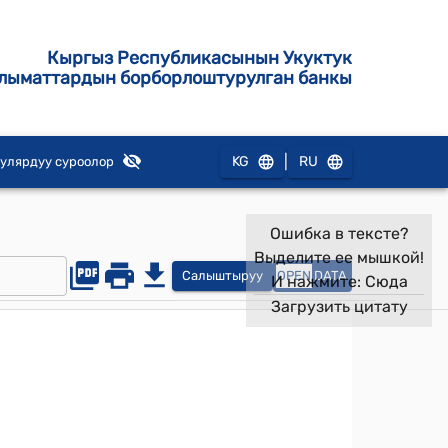
Кыргыз Республикасынын Укуктук
лыматтардын борборлоштурулган банкы
|
KG
RU
улярдуу суроолор
Ошибка в тексте?
Выделите ее мышкой!
Салыштыруу
OPEN
DATA
И нажмите:
Сюда
Загрузить цитату