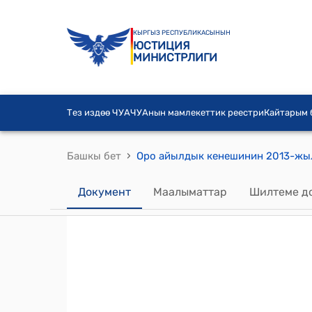
КЫРГЫЗ РЕСПУБЛИКАСЫНЫН
ЮСТИЦИЯ
МИНИСТРЛИГИ
Тез издөө ЧУА
ЧУАнын мамлекеттик реестри
Кайтарым
›
Башкы бет
Документ
Маалыматтар
Шилтеме д