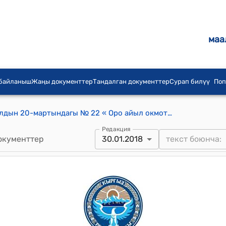
маа
 байланыш
Жаңы документтер
Тандалган документтер
Сурап билүү
Поп
Оро айылдык кенешинин 2013-жылдын 20-мартындагы № 22 « Оро айыл окмотунун бюджеттик каражатын козомолдоо жонундо» токтому
Редакция
окументтер
30.01.2018