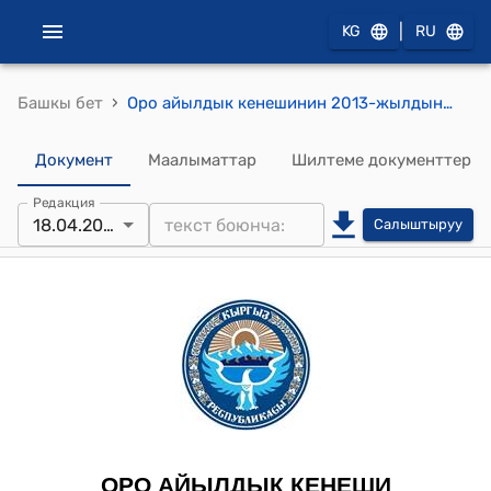
|
KG
RU
›
Башкы бет
Оро айылдык кенешинин 2013-жылдын 18-апрелиндеги № 4 "Дыйкандардын үлүш жерине кароосуз малдар түшүп кетсе мал ээсине айып салуу жөнүндө"
Документ
Маалыматтар
Шилтеме документтер
Редакция
18.04.2013
Салыштыруу