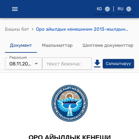
|
KG
RU
›
Башкы бет
Оро айылдык кенешинин 2013-жылдын 8-ноябрындагы № 6 «Бюджеттин айрым бөлүгүнө өзгөртүү киргизүү жөнүндө» токтому
Документ
Маалыматтар
Шилтеме документтер
Редакция
08.11.2013
Салыштыруу