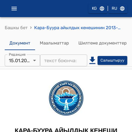
|
KG
RU
›
Башкы бет
Кара-Буура айылдык кенешинин 2013-жылдын 15-январындагы № 7 "Кара-Буура айыл окмотунун аймагындагы жолбун иттерди атууга карата,ар бир атылган ит учун 200 сомдон акча каражаты Кара-Буура айыл окмотунун апаратынын ар-кандай чыгымдарынан болунуп берүү жөнүндө" токтому
Документ
Маалыматтар
Шилтеме документтер
Редакция
15.01.2013
Салыштыруу