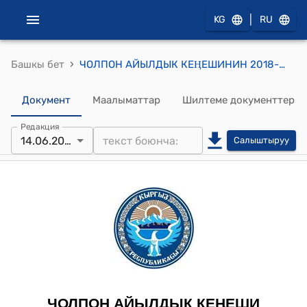
|
KG
RU
›
Башкы бет
ЧОЛПОН АЙЫЛДЫК КЕӉЕШИНИН 2018-жылдын 14 - июнундагы 15/6 “Чолпон айыл аймагынын айыл өкмөтүнүн Тармал - Саз калктуу конушуна “айыл ” макамын (статусун) берүү жөнүндө” токтому
Документ
Маалыматтар
Шилтеме документтер
Редакция
14.06.20118
Салыштыруу