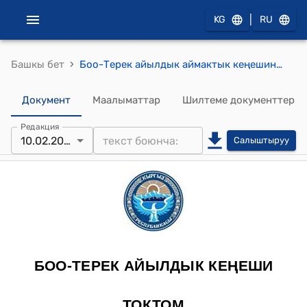
|
KG
RU
›
Башкы бет
Боо-Терек айылдык аймактык кеңешинин 2014-жылдын 10-февралындагы № 3 "Боо-Терек айылынын "Ден-соолук" комитетинин арызы жөнүндө" токтому
Документ
Маалыматтар
Шилтеме документтер
Редакция
10.02.2014
Салыштыруу