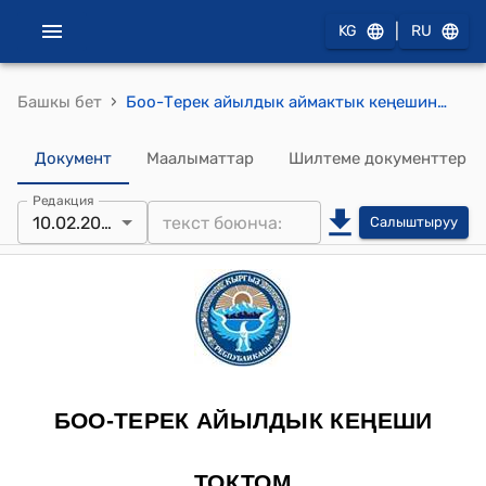
|
KG
RU
›
Башкы бет
Боо-Терек айылдык аймактык кеңешинин 2014-жылдын 10-февралындагы № 7 "Боо-Терек айылынын жаш өспүрүм спортсмендеринин арызы жөнүндө" токтому
Документ
Маалыматтар
Шилтеме документтер
Редакция
10.02.2014
Салыштыруу