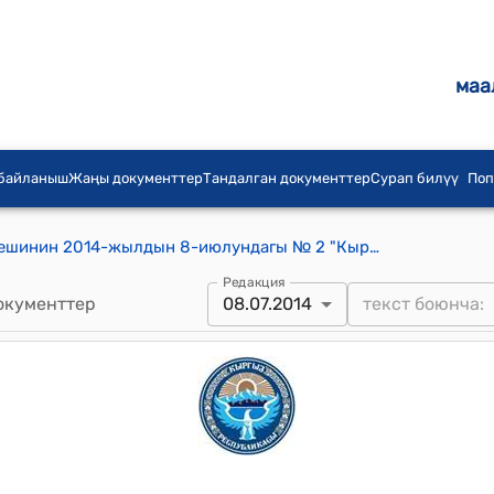
маа
 байланыш
Жаңы документтер
Тандалган документтер
Сурап билүү
Поп
Боо-Терек айылдык аймактык кеңешинин 2014-жылдын 8-июлундагы № 2 "Кыргыз Почтасы" мамлекеттик ишканасынын балансына Боо-Терек айыл өкмөтүнүн имаратынын бир бөлмөсүн кайтарымсыз өткөрүп берүү жөнүндө" токтому
Редакция
окументтер
08.07.2014