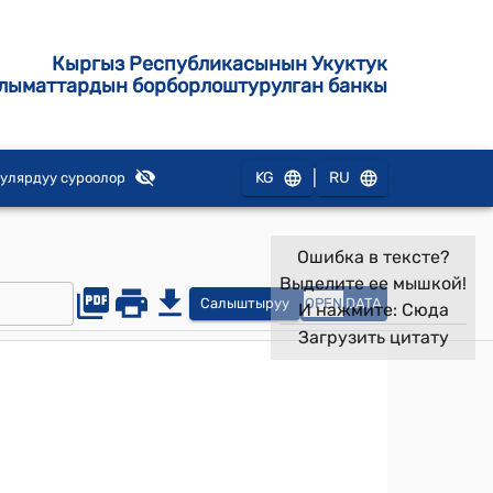
Кыргыз Республикасынын Укуктук
лыматтардын борборлоштурулган банкы
|
KG
RU
улярдуу суроолор
Ошибка в тексте?
Выделите ее мышкой!
Салыштыруу
OPEN
DATA
И нажмите:
Сюда
Загрузить цитату