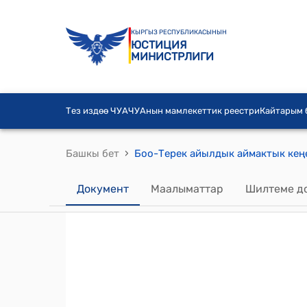
КЫРГЫЗ РЕСПУБЛИКАСЫНЫН
ЮСТИЦИЯ
МИНИСТРЛИГИ
Тез издөө ЧУА
ЧУАнын мамлекеттик реестри
Кайтарым
›
Башкы бет
Документ
Маалыматтар
Шилтеме д