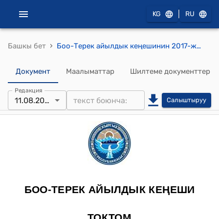
|
KG
RU
›
Башкы бет
Боо-Терек айылдык кеңешинин 2017-жылдын 11-августундагы № 8 "Боо-Терек айыл аймагында жайгашкан көчөлөргө кум шагыл төшөө жөнүндө" токтому
Документ
Маалыматтар
Шилтеме документтер
Редакция
11.08.2017
Салыштыруу