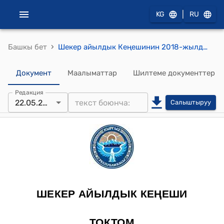
|
KG
RU
›
Башкы бет
Шекер айылдык Кеңешинин 2018-жылдын 22-майындагы № 13 "Мамытбеков Меербектин арызы жөнүндө" токтому
Документ
Маалыматтар
Шилтеме документтер
Редакция
22.05.2018
Салыштыруу