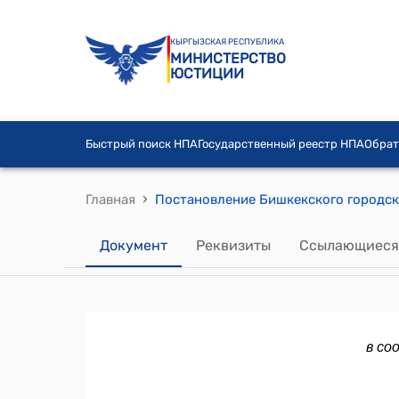
КЫРГЫЗСКАЯ РЕСПУБЛИКА
МИНИСТЕРСТВО
ЮСТИЦИИ
Быстрый поиск НПА
Государственный реестр НПА
Обрат
›
Главная
Документ
Реквизиты
Ссылающиеся