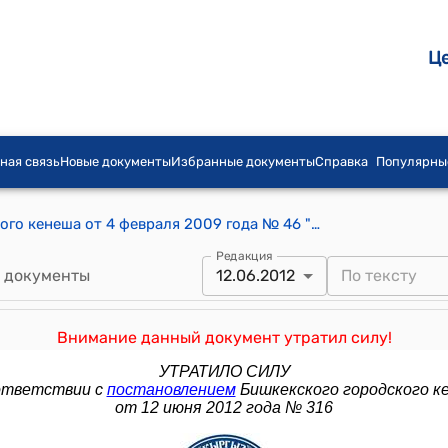
Ц
ная связь
Новые документы
Избранные документы
Справка
Популярны
Постановление Бишкекского городского кенеша от 4 февраля 2009 года № 46 "О внесении изменений в постановление Бишкекского городского Кенеша депутатов "О социальной поддержке малоимущих жителей и граждан города Бишкек, имеющих право на льготы" от 9 июля 2003 года № 192"
Редакция
 документы
12.06.2012
Внимание данный документ утратил силу!