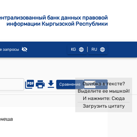
ентрализованный банк данных правовой
информации Кыргызской Республики
|
KG
RU
е запросы
Ошибка в тексте?
Сравнение
OPEN
DATA
Выделите ее мышкой!
И нажмите:
Сюда
Загрузить цитату