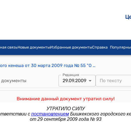
Ц
ная связь
Новые документы
Избранные документы
Справка
Популярны
Постановление Бишкекского городского кенеша от 30 марта 2009 года № 55 "О внесении изменения в постановление Бишкекского городского Кенеша депутатов "Об утверждении тарифов на услуги по водоснабжению и водоотведению (канализации) в городе Бишкек" от 10 июня 2008 года № 459 и о признании утратившим силу постановления Бишкекского городского кенеша "О внесении изменения в постановление Бишкекского городского Кенеша депутатов "Об утверждении тарифов на услуги по водоснабжению и водоотведению (канализации) в городе Бишкек от 10 июня 2008 года № 459" от 27 ноября 2008 года № 22"
Редакция
 документы
29.09.2009
Внимание данный документ утратил силу!