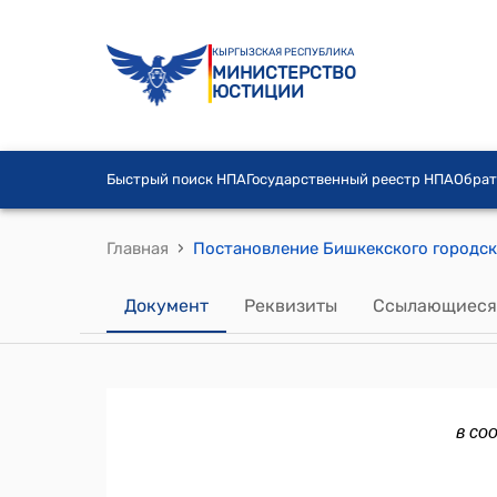
КЫРГЫЗСКАЯ РЕСПУБЛИКА
МИНИСТЕРСТВО
ЮСТИЦИИ
Быстрый поиск НПА
Государственный реестр НПА
Обрат
›
Главная
Документ
Реквизиты
Ссылающиеся