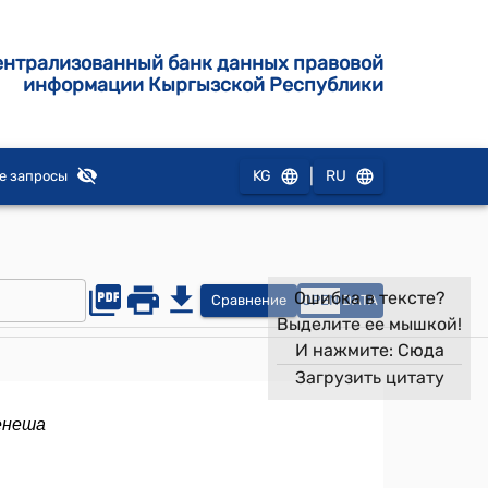
ентрализованный банк данных правовой
информации Кыргызской Республики
|
KG
RU
е запросы
Ошибка в тексте?
Сравнение
OPEN
DATA
Выделите ее мышкой!
И нажмите:
Сюда
Загрузить цитату