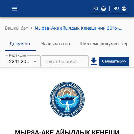
|
KG
RU
›
Башкы бет
Мырза-Аке айылдык Кеңешинин 2016-жылдын 22-ноябрындагы № 27 "Адыр айылындагы эски мектептин ордуна бала бакча куруу жөнүндө" токтому
Документ
Маалыматтар
Шилтеме документтер
Редакция
22.11.2016
Салыштыруу