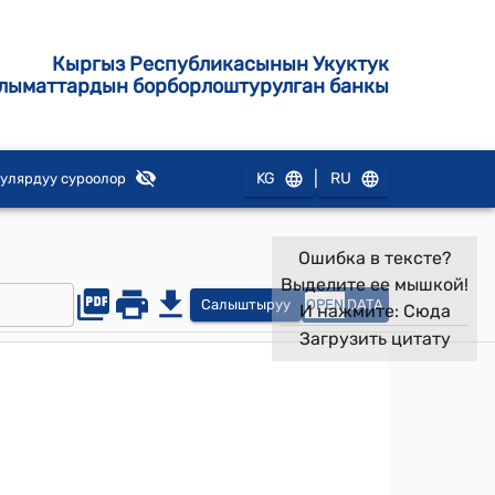
Кыргыз Республикасынын Укуктук
лыматтардын борборлоштурулган банкы
|
KG
RU
улярдуу суроолор
Ошибка в тексте?
Выделите ее мышкой!
Салыштыруу
OPEN
DATA
И нажмите:
Сюда
Загрузить цитату