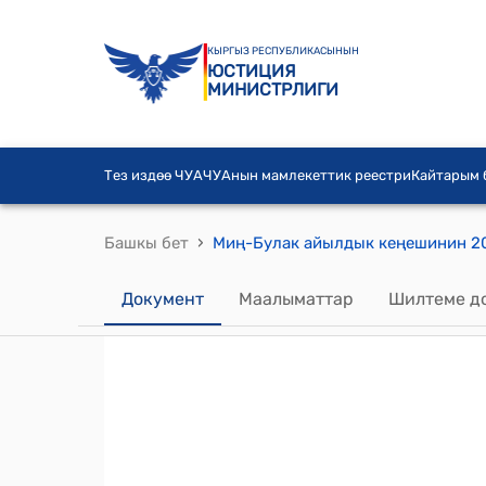
КЫРГЫЗ РЕСПУБЛИКАСЫНЫН
ЮСТИЦИЯ
МИНИСТРЛИГИ
Тез издөө ЧУА
ЧУАнын мамлекеттик реестри
Кайтарым
›
Башкы бет
Документ
Маалыматтар
Шилтеме д