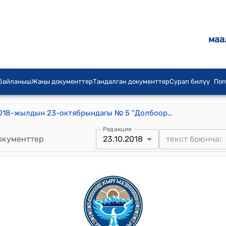
маа
 байланыш
Жаңы документтер
Тандалган документтер
Сурап билүү
Поп
Миң-Булак айылдык кеңешинин 2018-жылдын 23-октябрындагы № 5 "Долбоорлорду тандоо жөнүндө" токтому
Редакция
окументтер
23.10.2018