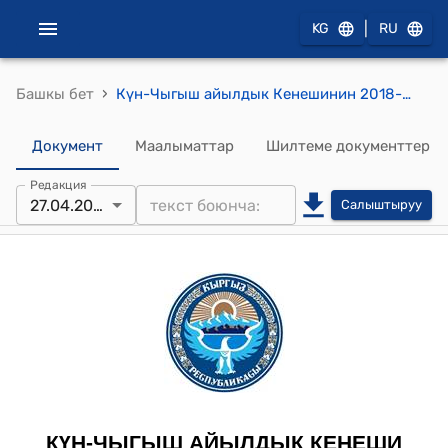
|
KG
RU
›
Башкы бет
Күн-Чыгыш айылдык Кенешинин 2018-жылдын 27-апрелиндеги № 11 "Айыл аксакалдарынын кайрылуусун кароо жөнүндө" токтому
Документ
Маалыматтар
Шилтеме документтер
Редакция
27.04.2018
Салыштыруу