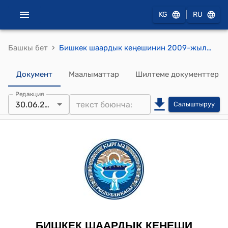
|
KG
RU
›
Башкы бет
Бишкек шаардык кеңешинин 2009-жылдын 30-июнундагы №81 "Муниципалдык мүлктү өткөрүп берүү жөнүндө" токтому
Документ
Маалыматтар
Шилтеме документтер
Редакция
30.06.2009
Салыштыруу