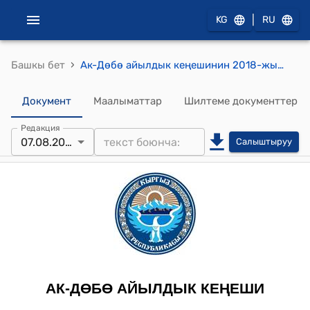
|
KG
RU
›
Башкы бет
Ак-Дөбө айылдык кеңешинин 2018-жылдын 07-августундагы № 02 "Ак-Дөбө айылдык кеңешинин VII -чакырылышынын X-кезектеги сессиясында, Ак-Дөбө айыл аймагынын “Келечек-Ак-Дөбө-Сервис” муниципалдык ишканасынын бухгалтери А.Умаровдун отчётун угуп, талкуулап VII-чакырлышынын X-кезектеги сессиясынын" токтому
Документ
Маалыматтар
Шилтеме документтер
Редакция
07.08.2018
Салыштыруу