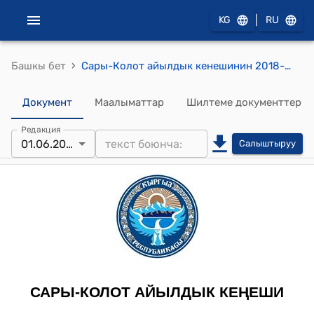
|
KG
RU
›
Башкы бет
Сары-Колот айылдык кенешинин 2018-жылдын 01-июнундагы №7/3 "Сары-Колот айыл окмотунун Курбан-Кара айылындагы бош жаткан 0,26га жер аянтына “Балдар бакчасын” куруу жонундо" токтому
Документ
Маалыматтар
Шилтеме документтер
Редакция
01.06.2018
Салыштыруу